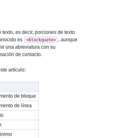
texto, es decir, porciones de texto
conocido es
, aunque
<blockquote>
ir una abreviatura con su
rmación de contacto.
te artículo:
emento de bloque
emento de línea
to
e
rónimo