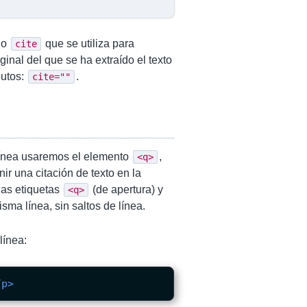
do
que se utiliza para
cite
inal del que se ha extraído el texto
butos:
.
cite=""
n línea usaremos el elemento
,
<q>
nir una citación de texto en la
 las etiquetas
(de apertura) y
<q>
sma línea, sin saltos de línea.
línea:
/p>