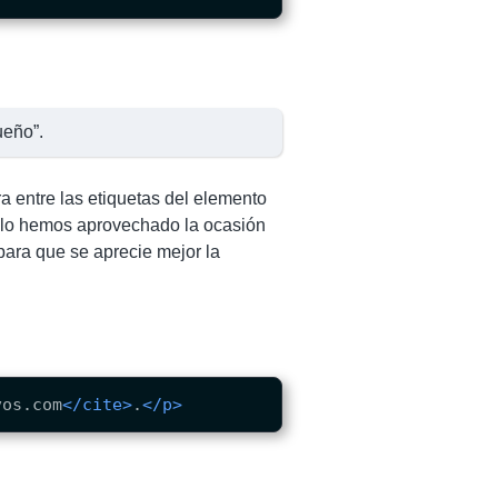
ueño
.
a entre las etiquetas del elemento
plo hemos aprovechado la ocasión
 para que se aprecie mejor la
vos.com
</cite>
.
</p>