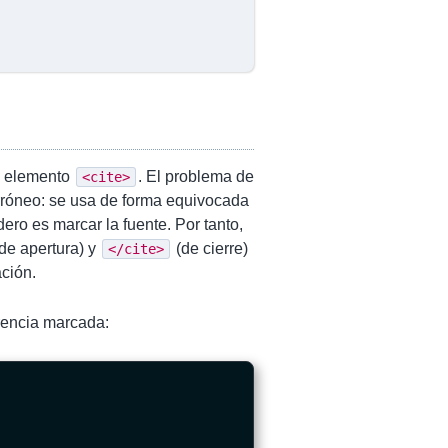
el elemento
. El problema de
<cite>
rróneo: se usa de forma equivocada
ero es marcar la fuente. Por tanto,
de apertura) y
(de cierre)
</cite>
ación.
rencia marcada: