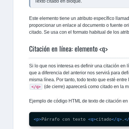
Texto citado en bloque.
Este elemento tiene un atributo específico llama
proporcionar un enlace al documento o fuente orig
citado. Se usa con el formato habitual de los atri
Citación en línea: elemento <q>
Si lo que nos interesa es definir una citación e
que a diferencia del anterior nos servirá para defi
misma línea. Por tanto, todo texto que esté entre
(de cierre) aparecerá como citado en la mi
</q>
Ejemplo de código HTML de texto de citación en 
<p>
Párrafo con texto 
<q>
citado
</q>
.
<