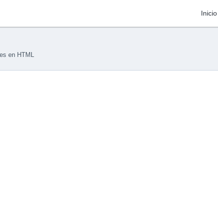
Inicio
ones en HTML