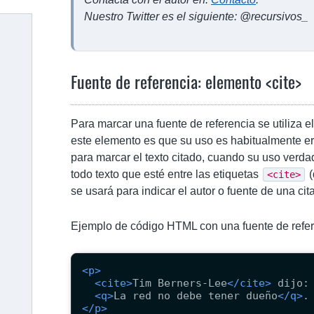
Nuestro Twitter es el siguiente: @recursivos_
Fuente de referencia: elemento <cite>
Para marcar una fuente de referencia se utiliza 
este elemento es que su uso es habitualmente e
para marcar el texto citado, cuando su uso verdad
todo texto que esté entre las etiquetas
(
<cite>
se usará para indicar el autor o fuente de una cit
Ejemplo de código HTML con una fuente de refe
<p>
<cite>
Tim Berners-Lee
</cite>
 dijo:

<q>
La red no debe tener dueño
</q>
</p>