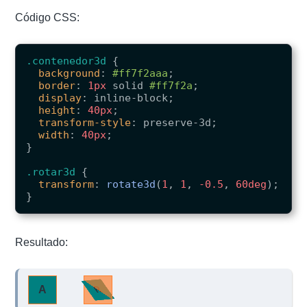
Código CSS:
.contenedor3d
{
background
:
#ff7f2aaa
;
border
:
1px
solid
#ff7f2a
;
display
:
inline-block
;
height
:
40px
;
transform-style
:
preserve-3d
;
width
:
40px
;
}
.rotar3d
{
transform
:
rotate3d
(
1
,
1
,
-0.5
,
60deg
);
}
Resultado:
A
R