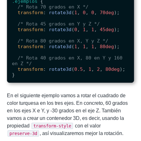
.ejemplos
{
/* Rota 70 grados en X */
transform
:
rotate3d
(
1
,
0
,
0
,
70deg
);
/* Rota 45 grados en Y y Z */
transform
:
rotate3d
(
0
,
1
,
1
,
45deg
);
/* Rota 80 grados en X, Y y Z */
transform
:
rotate3d
(
1
,
1
,
1
,
80deg
);
/* Rota 40 grados en X, 80 en Y y 160 
en Z */
transform
:
rotate3d
(
0.5
,
1
,
2
,
80deg
);
}
En el siguiente ejemplo vamos a rotar el cuadrado de
color turquesa en los tres ejes. En concreto, 60 grados
en los ejes X e Y, y -30 grados en el eje Z. También
vamos a crear un contenedor 3D, es decir, usando la
propiedad
con el valor
transform-style
, así visualizaremos mejor la rotación.
preserve-3d