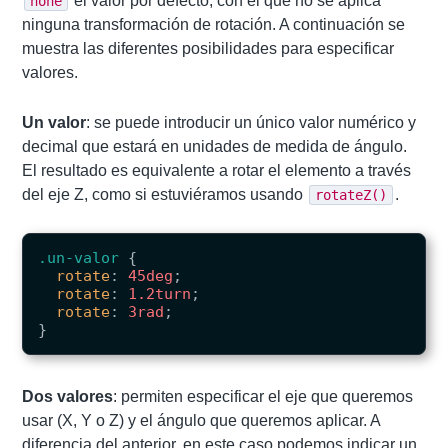
el valor por defecto, con el que no se aplica
none
ninguna transformación de rotación. A continuación se
muestra las diferentes posibilidades para especificar
valores.
Un valor
: se puede introducir un único valor numérico y
decimal que estará en unidades de medida de ángulo.
El resultado es equivalente a rotar el elemento a través
del eje Z, como si estuviéramos usando
.
rotateZ()
.un-valor
{
rotate
:
45deg
;
rotate
:
1.2turn
;
rotate
:
3rad
;
}
Dos valores
: permiten especificar el eje que queremos
usar (X, Y o Z) y el ángulo que queremos aplicar. A
diferencia del anterior, en este caso podemos indicar un