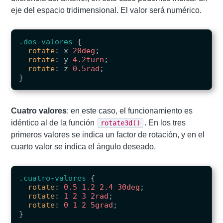
eje del espacio tridimensional. El valor será numérico.
.dos-valores
{
rotate
:
x
20deg
;
rotate
:
y
4.2turn
;
rotate
:
z
0.5rad
;
}
Cuatro valores
: en este caso, el funcionamiento es
idéntico al de la función
. En los tres
rotate3d()
primeros valores se indica un factor de rotación, y en el
cuarto valor se indica el ángulo deseado.
.cuatro-valores
{
rotate
:
0.5
1.2
2.4
30deg
;
rotate
:
1
2
3
2rad
;
rotate
:
0
1
2
5grad
;
}