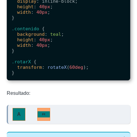
display
:
inline-block
;
height
:
40px
;
width
:
40px
;
}
.contenido
{
background
:
teal
;
height
:
40px
;
width
:
40px
;
}
.rotarX
{
transform
:
rotateX
(
60deg
);
}
Resultado:
A
R