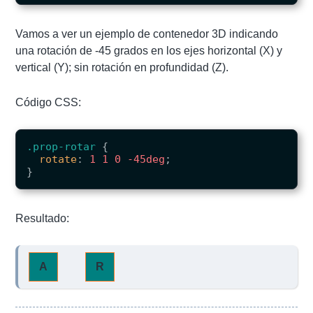
Vamos a ver un ejemplo de contenedor 3D indicando
una rotación de -45 grados en los ejes horizontal (X) y
vertical (Y); sin rotación en profundidad (Z).
Código CSS:
.prop-rotar
{
rotate
:
1
1
0
-45deg
;
}
Resultado:
A
R