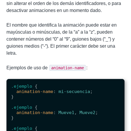
sin alterar el orden de los demás identificadores, o para
desactivar animaciones en un momento dado.
El nombre que identifica la animación puede estar en
mayúsculas o minúsculas, de la “a” a la “z”, pueden
contener números del “0” al “9”, guiones bajos (“_”) y
guiones medios (“-“). El primer carácter debe ser una
letra.
Ejemplos de uso de
:
animation-name
.ejemplo
{
animation-name
:
mi-secuencia
;
}
.ejemplo
{
animation-name
:
Mueve1
,
Mueve2
;
}
.ejemplo
{