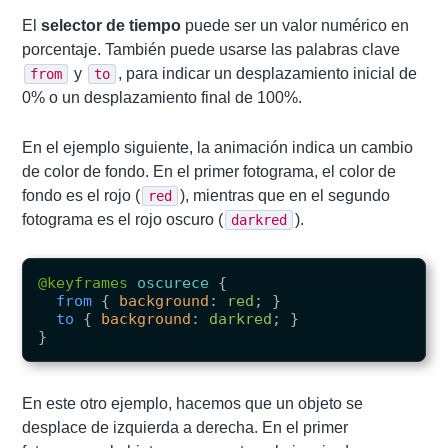
El
selector de tiempo
puede ser un valor numérico en
porcentaje. También puede usarse las palabras clave
y
, para indicar un desplazamiento inicial de
from
to
0% o un desplazamiento final de 100%.
En el ejemplo siguiente, la animación indica un cambio
de color de fondo. En el primer fotograma, el color de
fondo es el rojo (
), mientras que en el segundo
red
fotograma es el rojo oscuro (
).
darkred
@keyframes
oscurece
{
from
{
background
:
red
;
}
to
{
background
:
darkred
;
}
}
En este otro ejemplo, hacemos que un objeto se
desplace de izquierda a derecha. En el primer