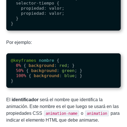
  selector-tiempo {

    propiedad: valor;

    propiedad: valor;

  }

Por ejemplo:
@keyframes
nombre
{
0%
{
background
:
red
;
}
50%
{
background
:
green
;
}
100%
{
background
:
blue
;
}
}
El
identificador
será el nombre que identifica la
animación. Este nombre es el que luego se usará en las
propiedades CSS
o
para
animation-name
animation
indicar el elemento HTML que debe animarse.