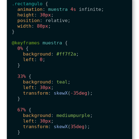
.rectangulo
{
animation
:
muestra
4s
infinite
;
height
:
30px
;
position
:
relative
;
width
:
80px
;
}
@keyframes
muestra
{
0%
{
background
:
#ff7f2a
;
left
:
0
;
}
33%
{
background
:
teal
;
left
:
30px
;
transform
:
skewX
(
-35deg
);
}
67%
{
background
:
mediumpurple
;
left
:
30px
;
transform
:
skewX
(
35deg
);
}