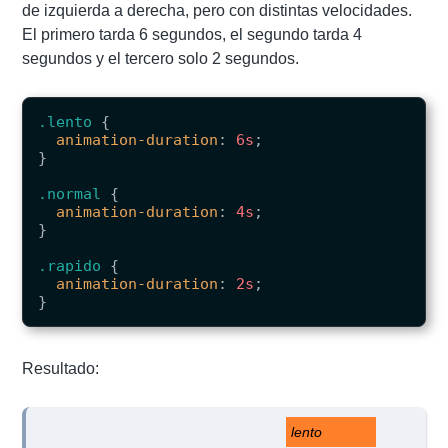
de izquierda a derecha, pero con distintas velocidades.
El primero tarda 6 segundos, el segundo tarda 4
segundos y el tercero solo 2 segundos.
.lento
{
animation-duration
:
6s
;
}
.normal
{
animation-duration
:
4s
;
}
.rapido
{
animation-duration
:
2s
;
}
Resultado:
lento