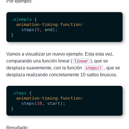
Por ejemplo:
.ejemplo
{
animation-timing-function
:
steps
(
5
,
end
);
}
Vamos a visualizar un nuevo ejemplo. Esta esta vez,
comparando una función lineal (
), que se
linear
desplaza suavemente, con la función
, que se
steps()
desplaza realizando concretamente 10 saltos bruscos.
.steps
{
animation-timing-function
:
steps
(
10
,
start
);
}
Resultado: