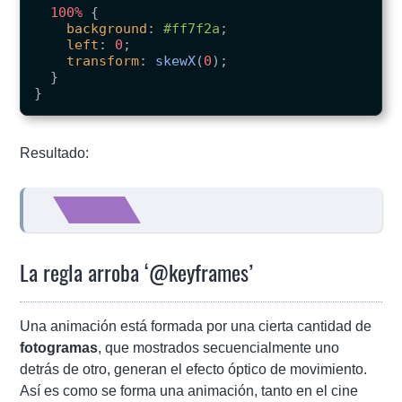
100%
{
background
:
#ff7f2a
;
left
:
0
;
transform
:
skewX
(
0
);
}
}
Resultado:
La regla arroba ‘@keyframes’
Una animación está formada por una cierta cantidad de
fotogramas
, que mostrados secuencialmente uno
detrás de otro, generan el efecto óptico de movimiento.
Así es como se forma una animación, tanto en el cine