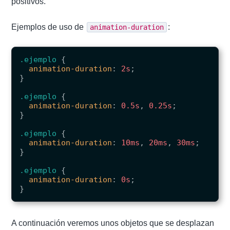
positivos.
Ejemplos de uso de
:
animation-duration
.ejemplo
{
animation-duration
:
2s
;
}
.ejemplo
{
animation-duration
:
0.5s
,
0.25s
;
}
.ejemplo
{
animation-duration
:
10ms
,
20ms
,
30ms
;
}
.ejemplo
{
animation-duration
:
0s
;
}
A continuación veremos unos objetos que se desplazan