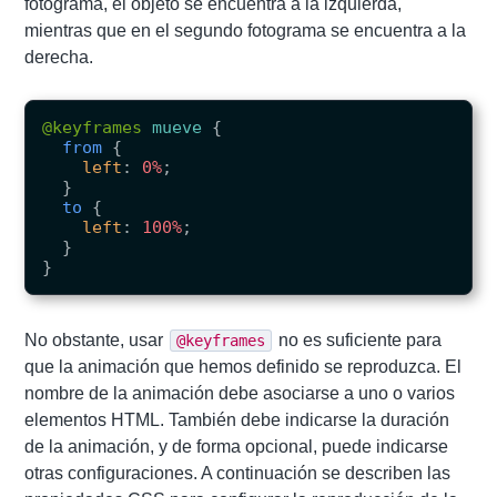
fotograma, el objeto se encuentra a la izquierda,
mientras que en el segundo fotograma se encuentra a la
derecha.
@keyframes
mueve
{
from
{
left
:
0%
;
}
to
{
left
:
100%
;
}
}
No obstante, usar
no es suficiente para
@keyframes
que la animación que hemos definido se reproduzca. El
nombre de la animación debe asociarse a uno o varios
elementos HTML. También debe indicarse la duración
de la animación, y de forma opcional, puede indicarse
otras configuraciones. A continuación se describen las