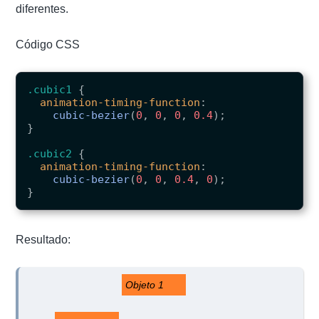
diferentes.
Código CSS
.cubic1
{
animation-timing-function
:
cubic-bezier
(
0
,
0
,
0
,
0.4
);
}
.cubic2
{
animation-timing-function
:
cubic-bezier
(
0
,
0
,
0.4
,
0
);
}
Resultado:
Objeto 1