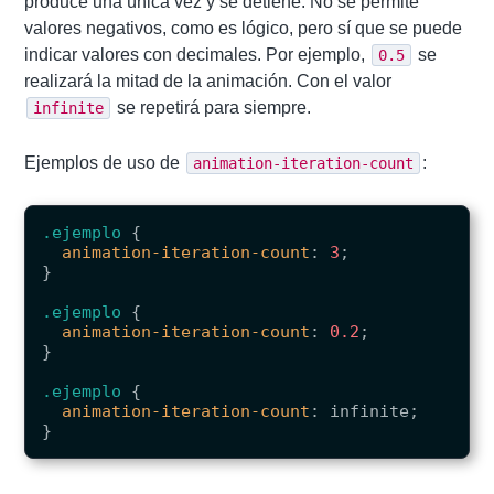
produce una única vez y se detiene. No se permite
valores negativos, como es lógico, pero sí que se puede
indicar valores con decimales. Por ejemplo,
se
0.5
realizará la mitad de la animación. Con el valor
se repetirá para siempre.
infinite
Ejemplos de uso de
:
animation-iteration-count
.ejemplo
{
animation-iteration-count
:
3
;
}
.ejemplo
{
animation-iteration-count
:
0.2
;
}
.ejemplo
{
animation-iteration-count
:
infinite
;
}