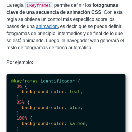
La regla
permite definir los
fotogramas
@keyframes
clave de una secuencia de animación CSS
. Con esta
regla se obtiene un control más específico sobre los
pasos de una
animación
, es decir, que se puede definir
fotogramas de principio, intermedios y de final de lo que
se está animando. Luego, el navegador web generará el
resto de fotogramas de forma automática.
Por ejemplo:
@keyframes
identificador
{
0%
{
background-color
:
teal
;
}
35%
{
background-color
:
blue
;
}
100%
{
background-color
:
salmon
;
}