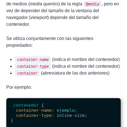
de medios (
media queries
) de la regla
, pero en
@media
vez de depender del tamaño de la ventana del
navegador (
viewport
) depende del tamaño del
contenedor.
Se utiliza conjuntamente con las siguientes
propiedades:
(indica el nombre del contenedor)
container-name
(indica el nombre del contenedor)
container-type
(abreviatura de las dos anteriores)
container
Por ejemplo:
.contenedor
{
container-name
:
ejemplo
;
container-type
:
inline-size
;
}