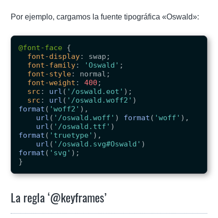
Por ejemplo, cargamos la fuente tipográfica «Oswald»:
@font-face
{
font-display
:
swap
;
font-family
:
'Oswald'
;
font-style
:
normal
;
font-weight
:
400
;
src
:
url
(
'/oswald.eot'
);
src
:
url
(
'/oswald.woff2'
)
format
(
'woff2'
),
url
(
'/oswald.woff'
)
format
(
'woff'
),
url
(
'/oswald.ttf'
)
format
(
'truetype'
),
url
(
'/oswald.svg#Oswald'
)
format
(
'svg'
);
}
La regla ‘@keyframes’