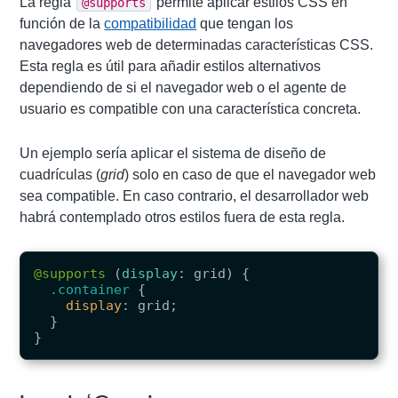
La regla
permite aplicar estilos CSS en
@supports
función de la
compatibilidad
que tengan los
navegadores web de determinadas características CSS.
Esta regla es útil para añadir estilos alternativos
dependiendo de si el navegador web o el agente de
usuario es compatible con una característica concreta.
Un ejemplo sería aplicar el sistema de diseño de
cuadrículas (
grid
) solo en caso de que el navegador web
sea compatible. En caso contrario, el desarrollador web
habrá contemplado otros estilos fuera de esta regla.
@supports
(
display
:
grid
)
{
.container
{
display
:
grid
;
}
}