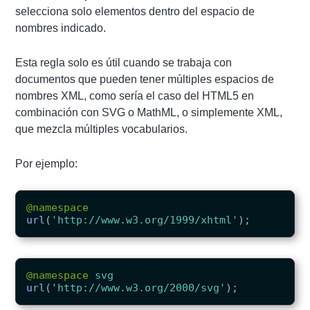
selecciona solo elementos dentro del espacio de
nombres indicado.
Esta regla solo es útil cuando se trabaja con
documentos que pueden tener múltiples espacios de
nombres XML, como sería el caso del HTML5 en
combinación con SVG o MathML, o simplemente XML,
que mezcla múltiples vocabularios.
Por ejemplo:
@namespace
url
(
'http://www.w3.org/1999/xhtml'
);
@namespace
svg
url
(
'http://www.w3.org/2000/svg'
);