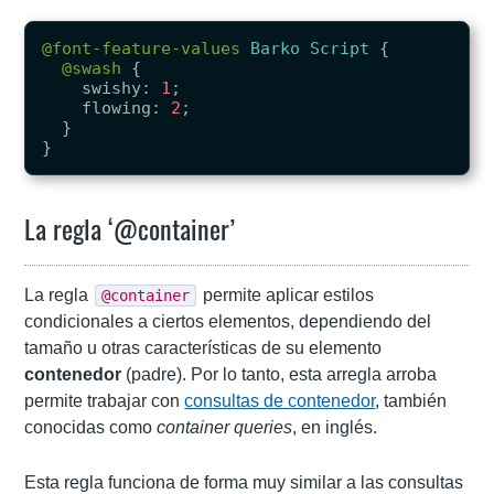
@font-feature-values
Barko
Script
{
@swash
{
swishy
:
1
;
flowing
:
2
;
}
}
La regla ‘@container’
La regla
permite aplicar estilos
@container
condicionales a ciertos elementos, dependiendo del
tamaño u otras características de su elemento
contenedor
(padre). Por lo tanto, esta arregla arroba
permite trabajar con
consultas de contenedor
, también
conocidas como
container queries
, en inglés.
Esta regla funciona de forma muy similar a las consultas