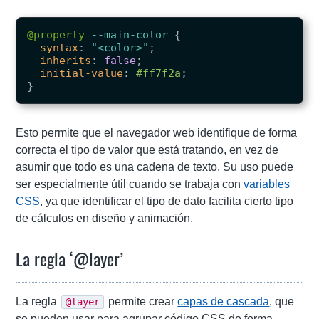
@property
--main-color
{
syntax
:
"<color>"
;
inherits
:
false
;
initial-value
:
#ff7f2a
;
}
Esto permite que el navegador web identifique de forma
correcta el tipo de valor que está tratando, en vez de
asumir que todo es una cadena de texto. Su uso puede
ser especialmente útil cuando se trabaja con
variables
CSS
, ya que identificar el tipo de dato facilita cierto tipo
de cálculos en diseño y animación.
La regla ‘@layer’
La regla
permite crear
capas de cascada
, que
@layer
se pueden usar para agrupar código CSS de forma