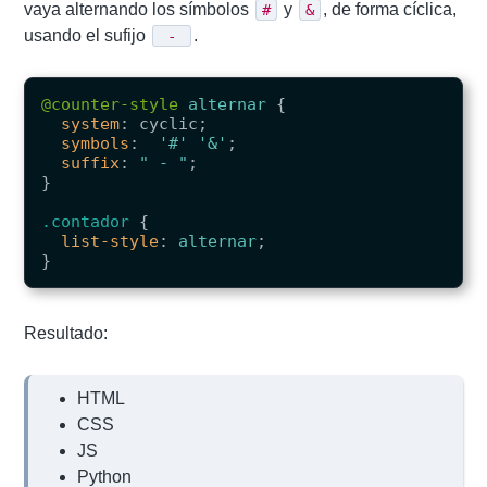
vaya alternando los símbolos
y
, de forma cíclica,
#
&
usando el sufijo
.
 - 
@counter-style
alternar
{
system
:
cyclic
;
symbols
:
'#'
'&'
;
suffix
:
" - "
;
}
.contador
{
list-style
:
alternar
;
}
Resultado:
HTML
CSS
JS
Python