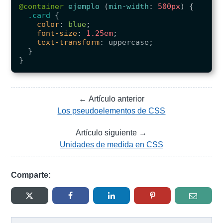
@container
ejemplo
(
min-width
:
500px
)
{
.card
{
color
:
blue
;
font-size
:
1.25em
;
text-transform
:
uppercase
;
}
}
← Artículo anterior
Los pseudoelementos de CSS
Artículo siguiente →
Unidades de medida en CSS
Comparte: