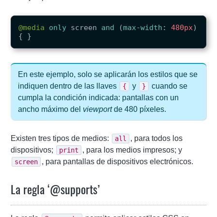
@media
only
screen
and
(
max-width
:
480px
)
{
}
En este ejemplo, solo se aplicarán los estilos que se
indiquen dentro de las llaves
y
cuando se
{
}
cumpla la condición indicada: pantallas con un
ancho máximo del
viewport
de 480 píxeles.
Existen tres tipos de medios:
, para todos los
all
dispositivos;
, para los medios impresos; y
print
, para pantallas de dispositivos electrónicos.
screen
La regla ‘@supports’