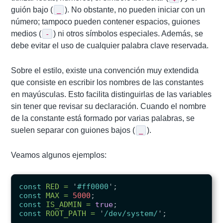
guión bajo (
). No obstante, no pueden iniciar con un
_
número; tampoco pueden contener espacios, guiones
medios (
) ni otros símbolos especiales. Además, se
-
debe evitar el uso de cualquier palabra clave reservada.
Sobre el estilo, existe una convención muy extendida
que consiste en escribir los nombres de las constantes
en mayúsculas. Esto facilita distinguirlas de las variables
sin tener que revisar su declaración. Cuando el nombre
de la constante está formado por varias palabras, se
suelen separar con guiones bajos (
).
_
Veamos algunos ejemplos:
const
RED
=
'
#ff0000
'
;
const
MAX
=
5000
;
const
IS_ADMIN
=
true
;
const
ROOT_PATH
=
'
/dev/system/
'
;