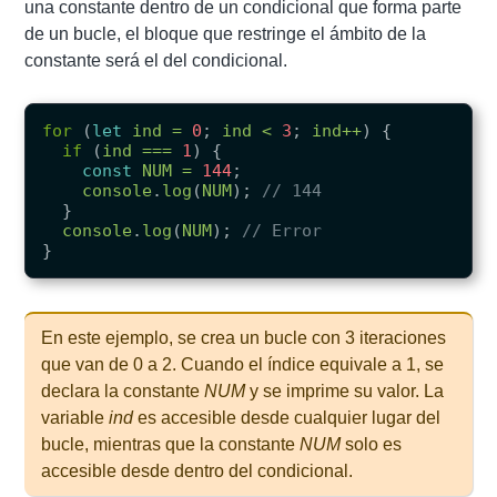
una constante dentro de un condicional que forma parte
de un bucle, el bloque que restringe el ámbito de la
constante será el del condicional.
for
(
let
ind
=
0
;
ind
<
3
;
ind
++
)
{
if
(
ind
===
1
)
{
const
NUM
=
144
;
console
.
log
(
NUM
);
// 144
}
console
.
log
(
NUM
);
// Error
}
En este ejemplo, se crea un bucle con 3 iteraciones
que van de 0 a 2. Cuando el índice equivale a 1, se
declara la constante
NUM
y se imprime su valor. La
variable
ind
es accesible desde cualquier lugar del
bucle, mientras que la constante
NUM
solo es
accesible desde dentro del condicional.