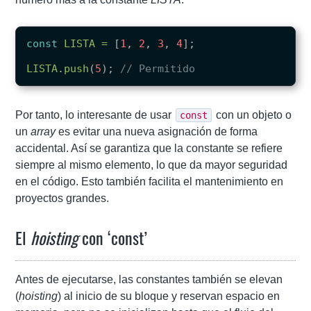
const
LISTA
=
[
1
,
2
,
3
,
4
];
LISTA
.
push
(
5
);
// Permitido
Por tanto, lo interesante de usar
con un objeto o
const
un
array
es evitar una nueva asignación de forma
accidental. Así se garantiza que la constante se refiere
siempre al mismo elemento, lo que da mayor seguridad
en el código. Esto también facilita el mantenimiento en
proyectos grandes.
El
hoisting
con ‘const’
Antes de ejecutarse, las constantes también se elevan
(
hoisting
) al inicio de su bloque y reservan espacio en