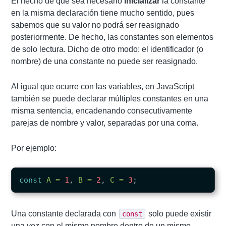
El hecho de que sea necesario
inicializar
la constante
en la misma declaración tiene mucho sentido, pues
sabemos que su valor no podrá ser reasignado
posteriormente. De hecho, las constantes son elementos
de solo lectura. Dicho de otro modo: el identificador (o
nombre) de una constante no puede ser reasignado.
Al igual que ocurre con las variables, en JavaScript
también se puede declarar múltiples constantes en una
misma sentencia, encadenando consecutivamente
parejas de nombre y valor, separadas por una coma.
Por ejemplo:
const
A
=
1
,
B
=
2
,
C
=
3
;
Una constante declarada con
solo puede existir
const
una vez con el mismo nombre dentro de un mismo