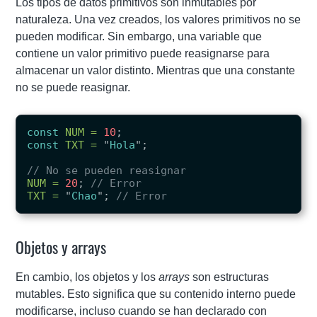
Los tipos de datos primitivos son inmutables por
naturaleza. Una vez creados, los valores primitivos no se
pueden modificar. Sin embargo, una variable que
contiene un valor primitivo puede reasignarse para
almacenar un valor distinto. Mientras que una constante
no se puede reasignar.
const
NUM
=
10
;
const
TXT
=
"
Hola
"
;
// No se pueden reasignar
NUM
=
20
;
// Error
TXT
=
"
Chao
"
;
// Error
Objetos y arrays
En cambio, los objetos y los
arrays
son estructuras
mutables. Esto significa que su contenido interno puede
modificarse, incluso cuando se han declarado con