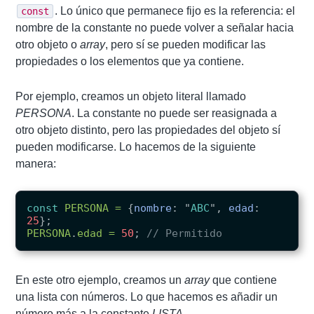
. Lo único que permanece fijo es la referencia: el
const
nombre de la constante no puede volver a señalar hacia
otro objeto o
array
, pero sí se pueden modificar las
propiedades o los elementos que ya contiene.
Por ejemplo, creamos un objeto literal llamado
PERSONA
. La constante no puede ser reasignada a
otro objeto distinto, pero las propiedades del objeto sí
pueden modificarse. Lo hacemos de la siguiente
manera:
const
PERSONA
=
{
nombre
:
"
ABC
"
,
edad
:
25
};
PERSONA
.
edad
=
50
;
// Permitido
En este otro ejemplo, creamos un
array
que contiene
una lista con números. Lo que hacemos es añadir un
número más a la constante
LISTA
.